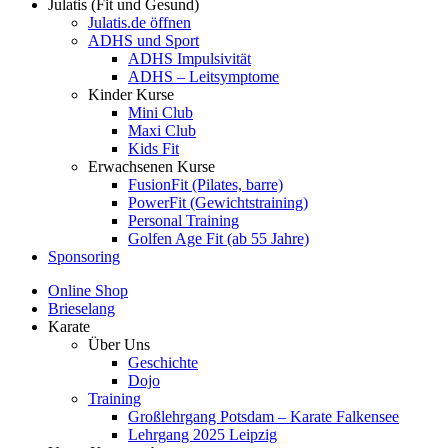
Julatis (Fit und Gesund)
Julatis.de öffnen
ADHS und Sport
ADHS Impulsivität
ADHS – Leitsymptome
Kinder Kurse
Mini Club
Maxi Club
Kids Fit
Erwachsenen Kurse
FusionFit (Pilates, barre)
PowerFit (Gewichtstraining)
Personal Training
Golfen Age Fit (ab 55 Jahre)
Sponsoring
Online Shop
Brieselang
Karate
Über Uns
Geschichte
Dojo
Training
Großlehrgang Potsdam – Karate Falkensee
Lehrgang 2025 Leipzig