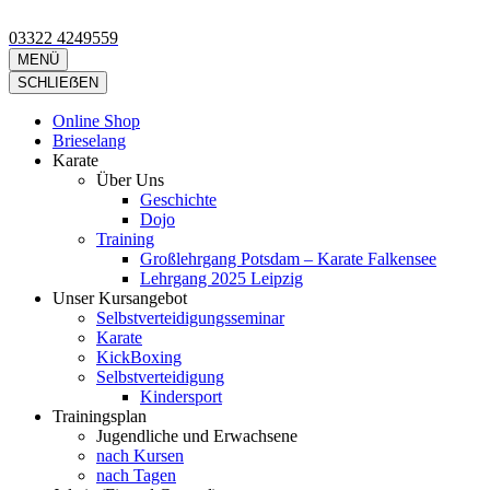
Zum
Inhalt
03322 4249559
Kimura Shukokai Karate in Falkensee
Wir bieten profesionelle Karatekurse für groß und klein an.
springen
MENÜ
(Eingabetaste
SCHLIEẞEN
drücken)
Online Shop
Brieselang
Karate
Über Uns
Geschichte
Dojo
Training
Großlehrgang Potsdam – Karate Falkensee
Lehrgang 2025 Leipzig
Unser Kursangebot
Selbstverteidigungsseminar
Karate
KickBoxing
Selbstverteidigung
Kindersport
Trainingsplan
Jugendliche und Erwachsene
nach Kursen
nach Tagen