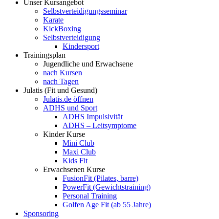
Unser Kursangebot
Selbstverteidigungsseminar
Karate
KickBoxing
Selbstverteidigung
Kindersport
Trainingsplan
Jugendliche und Erwachsene
nach Kursen
nach Tagen
Julatis (Fit und Gesund)
Julatis.de öffnen
ADHS und Sport
ADHS Impulsivität
ADHS – Leitsymptome
Kinder Kurse
Mini Club
Maxi Club
Kids Fit
Erwachsenen Kurse
FusionFit (Pilates, barre)
PowerFit (Gewichtstraining)
Personal Training
Golfen Age Fit (ab 55 Jahre)
Sponsoring