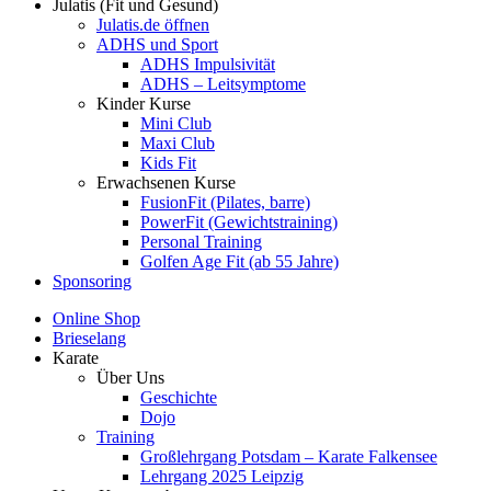
Julatis (Fit und Gesund)
Julatis.de öffnen
ADHS und Sport
ADHS Impulsivität
ADHS – Leitsymptome
Kinder Kurse
Mini Club
Maxi Club
Kids Fit
Erwachsenen Kurse
FusionFit (Pilates, barre)
PowerFit (Gewichtstraining)
Personal Training
Golfen Age Fit (ab 55 Jahre)
Sponsoring
Online Shop
Brieselang
Karate
Über Uns
Geschichte
Dojo
Training
Großlehrgang Potsdam – Karate Falkensee
Lehrgang 2025 Leipzig