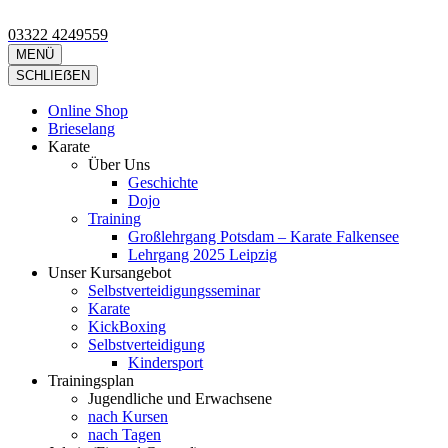
Zum
Inhalt
03322 4249559
Kimura Shukokai Karate in Falkensee
Wir bieten profesionelle Karatekurse für groß und klein an.
springen
MENÜ
(Eingabetaste
SCHLIEẞEN
drücken)
Online Shop
Brieselang
Karate
Über Uns
Geschichte
Dojo
Training
Großlehrgang Potsdam – Karate Falkensee
Lehrgang 2025 Leipzig
Unser Kursangebot
Selbstverteidigungsseminar
Karate
KickBoxing
Selbstverteidigung
Kindersport
Trainingsplan
Jugendliche und Erwachsene
nach Kursen
nach Tagen