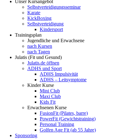
Unser Kursangebot
Selbstverteidigungsseminar
Karate
KickBoxing
Selbstverteidigung
Kindersport
Trainingsplan
Jugendliche und Erwachsene
nach Kursen
nach Tagen
Julatis (Fit und Gesund)
Julatis.de öffnen
ADHS und Sport
ADHS Impulsivität
ADHS – Leitsymptome
Kinder Kurse
Mini Club
Maxi Club
Kids Fit
Erwachsenen Kurse
FusionFit (Pilates, barre)
PowerFit (Gewichtstraining)
Personal Training
Golfen Age Fit (ab 55 Jahre)
Sponsoring