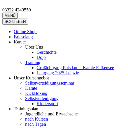
Zum
Inhalt
03322 4249559
Kimura Shukokai Karate in Falkensee
Wir bieten profesionelle Karatekurse für groß und klein an.
springen
MENÜ
(Eingabetaste
SCHLIEẞEN
drücken)
Online Shop
Brieselang
Karate
Über Uns
Geschichte
Dojo
Training
Großlehrgang Potsdam – Karate Falkensee
Lehrgang 2025 Leipzig
Unser Kursangebot
Selbstverteidigungsseminar
Karate
KickBoxing
Selbstverteidigung
Kindersport
Trainingsplan
Jugendliche und Erwachsene
nach Kursen
nach Tagen