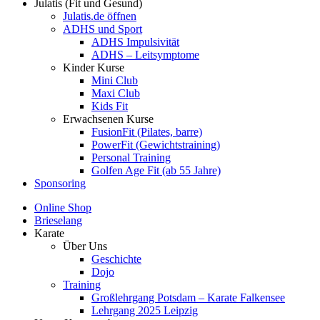
Julatis (Fit und Gesund)
Julatis.de öffnen
ADHS und Sport
ADHS Impulsivität
ADHS – Leitsymptome
Kinder Kurse
Mini Club
Maxi Club
Kids Fit
Erwachsenen Kurse
FusionFit (Pilates, barre)
PowerFit (Gewichtstraining)
Personal Training
Golfen Age Fit (ab 55 Jahre)
Sponsoring
Online Shop
Brieselang
Karate
Über Uns
Geschichte
Dojo
Training
Großlehrgang Potsdam – Karate Falkensee
Lehrgang 2025 Leipzig