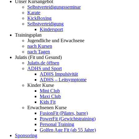
Unser Kursangebot
Selbstverteidigungsseminar
Karate
KickBoxing
Selbstverteidigung
Kindersport
Trainingsplan
Jugendliche und Erwachsene
nach Kursen
nach Tagen
Julatis (Fit und Gesund)
Julatis.de öffnen
ADHS und Sport
ADHS Impulsivität
ADHS – Leitsymptome
Kinder Kurse
Mini Club
Maxi Club
Kids Fit
Erwachsenen Kurse
FusionFit (Pilates, barre)
PowerFit (Gewichtstraining)
Personal Training
Golfen Age Fit (ab 55 Jahre)
Sponsoring