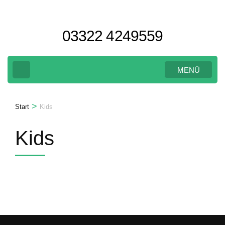
Zum
Inhalt
03322 4249559
springen
(Eingabetaste
drücken)
MENÜ
>
Start
Kids
Kids
us