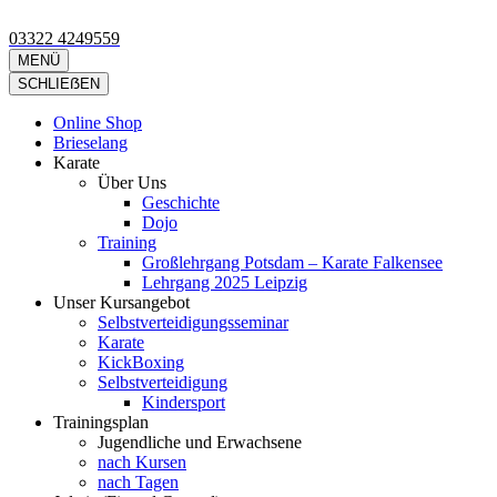
Zum
Inhalt
03322 4249559
Kimura Shukokai Karate in Falkensee
Wir bieten profesionelle Karatekurse für groß und klein an.
springen
MENÜ
(Eingabetaste
SCHLIEẞEN
drücken)
Online Shop
Brieselang
Karate
Über Uns
Geschichte
Dojo
Training
Großlehrgang Potsdam – Karate Falkensee
Lehrgang 2025 Leipzig
Unser Kursangebot
Selbstverteidigungsseminar
Karate
KickBoxing
Selbstverteidigung
Kindersport
Trainingsplan
Jugendliche und Erwachsene
nach Kursen
nach Tagen