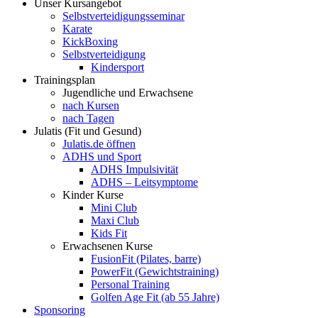
Unser Kursangebot
Selbstverteidigungsseminar
Karate
KickBoxing
Selbstverteidigung
Kindersport
Trainingsplan
Jugendliche und Erwachsene
nach Kursen
nach Tagen
Julatis (Fit und Gesund)
Julatis.de öffnen
ADHS und Sport
ADHS Impulsivität
ADHS – Leitsymptome
Kinder Kurse
Mini Club
Maxi Club
Kids Fit
Erwachsenen Kurse
FusionFit (Pilates, barre)
PowerFit (Gewichtstraining)
Personal Training
Golfen Age Fit (ab 55 Jahre)
Sponsoring