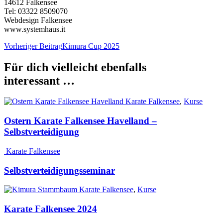
14612 Falkensee
Tel: 03322 8509070
Webdesign Falkensee
www.systemhaus.it
Beitragsnavigation
Vorheriger Beitrag
Kimura Cup 2025
Für dich vielleicht ebenfalls
interessant …
Karate Falkensee
,
Kurse
Ostern Karate Falkensee Havelland –
Selbstverteidigung
Karate Falkensee
Selbstverteidigungsseminar
Karate Falkensee
,
Kurse
Karate Falkensee 2024