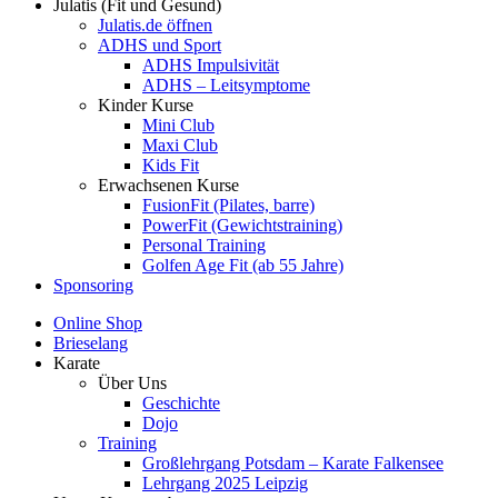
Julatis (Fit und Gesund)
Julatis.de öffnen
ADHS und Sport
ADHS Impulsivität
ADHS – Leitsymptome
Kinder Kurse
Mini Club
Maxi Club
Kids Fit
Erwachsenen Kurse
FusionFit (Pilates, barre)
PowerFit (Gewichtstraining)
Personal Training
Golfen Age Fit (ab 55 Jahre)
Sponsoring
Online Shop
Brieselang
Karate
Über Uns
Geschichte
Dojo
Training
Großlehrgang Potsdam – Karate Falkensee
Lehrgang 2025 Leipzig