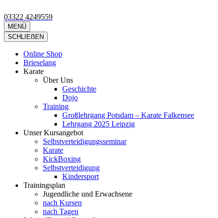
Zum
Inhalt
03322 4249559
Kimura Shukokai Karate in Falkensee
Wir bieten profesionelle Karatekurse für groß und klein an.
springen
MENÜ
(Eingabetaste
SCHLIEẞEN
drücken)
Online Shop
Brieselang
Karate
Über Uns
Geschichte
Dojo
Training
Großlehrgang Potsdam – Karate Falkensee
Lehrgang 2025 Leipzig
Unser Kursangebot
Selbstverteidigungsseminar
Karate
KickBoxing
Selbstverteidigung
Kindersport
Trainingsplan
Jugendliche und Erwachsene
nach Kursen
nach Tagen