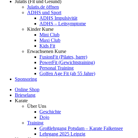
Julatis (Fit und Gesund)
Julatis.de öffnen
ADHS und Sport
ADHS Impulsivität
ADHS – Leitsymptome
Kinder Kurse
Mini Club
Maxi Club
Kids Fit
Erwachsenen Kurse
FusionFit (Pilates, barre)
PowerFit (Gewichtstraining)
Personal Training
Golfen Age Fit (ab 55 Jahre)
Sponsoring
Online Shop
Brieselang
Karate
Über Uns
Geschichte
Dojo
Training
Großlehrgang Potsdam – Karate Falkensee
Lehrgang 2025 Leipzig