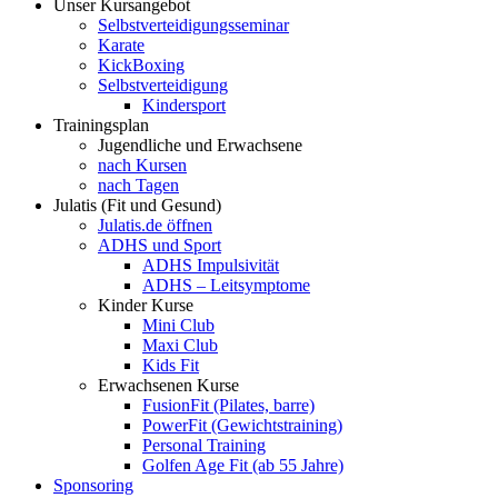
Unser Kursangebot
Selbstverteidigungsseminar
Karate
KickBoxing
Selbstverteidigung
Kindersport
Trainingsplan
Jugendliche und Erwachsene
nach Kursen
nach Tagen
Julatis (Fit und Gesund)
Julatis.de öffnen
ADHS und Sport
ADHS Impulsivität
ADHS – Leitsymptome
Kinder Kurse
Mini Club
Maxi Club
Kids Fit
Erwachsenen Kurse
FusionFit (Pilates, barre)
PowerFit (Gewichtstraining)
Personal Training
Golfen Age Fit (ab 55 Jahre)
Sponsoring