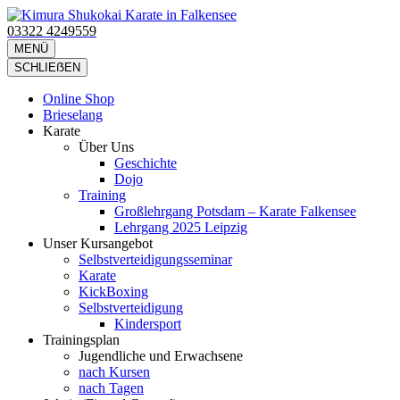
Zum
Inhalt
03322 4249559
Kimura Shukokai Karate in Falkensee
Wir bieten profesionelle Karatekurse für groß und klein an.
springen
MENÜ
(Eingabetaste
SCHLIEẞEN
drücken)
Online Shop
Brieselang
Karate
Über Uns
Geschichte
Dojo
Training
Großlehrgang Potsdam – Karate Falkensee
Lehrgang 2025 Leipzig
Unser Kursangebot
Selbstverteidigungsseminar
Karate
KickBoxing
Selbstverteidigung
Kindersport
Trainingsplan
Jugendliche und Erwachsene
nach Kursen
nach Tagen