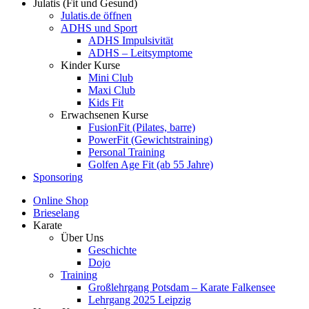
Julatis (Fit und Gesund)
Julatis.de öffnen
ADHS und Sport
ADHS Impulsivität
ADHS – Leitsymptome
Kinder Kurse
Mini Club
Maxi Club
Kids Fit
Erwachsenen Kurse
FusionFit (Pilates, barre)
PowerFit (Gewichtstraining)
Personal Training
Golfen Age Fit (ab 55 Jahre)
Sponsoring
Online Shop
Brieselang
Karate
Über Uns
Geschichte
Dojo
Training
Großlehrgang Potsdam – Karate Falkensee
Lehrgang 2025 Leipzig