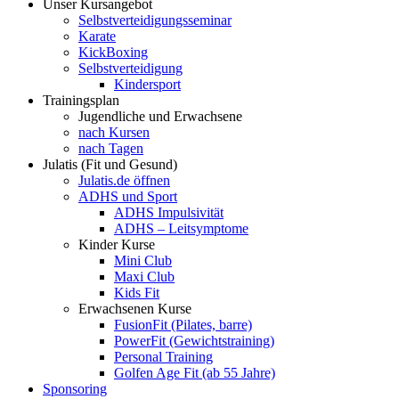
Unser Kursangebot
Selbstverteidigungsseminar
Karate
KickBoxing
Selbstverteidigung
Kindersport
Trainingsplan
Jugendliche und Erwachsene
nach Kursen
nach Tagen
Julatis (Fit und Gesund)
Julatis.de öffnen
ADHS und Sport
ADHS Impulsivität
ADHS – Leitsymptome
Kinder Kurse
Mini Club
Maxi Club
Kids Fit
Erwachsenen Kurse
FusionFit (Pilates, barre)
PowerFit (Gewichtstraining)
Personal Training
Golfen Age Fit (ab 55 Jahre)
Sponsoring