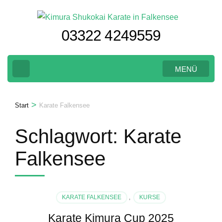
Zum
Inhalt
03322 4249559
springen
(Eingabetaste
drücken)
MENÜ
>
Start
Karate Falkensee
Schlagwort:
Karate
Falkensee
KARATE FALKENSEE
,
KURSE
us
Karate Kimura Cup 2025