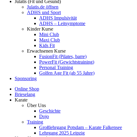
Julatis (Fit und Gesund)
Julatis.de öffnen
ADHS und Sport
ADHS Impulsivität
ADHS – Leitsymptome
Kinder Kurse
Mini Club
Maxi Club
Kids Fit
Erwachsenen Kurse
FusionFit (Pilates, barre)
PowerFit (Gewichtstraining)
Personal Training
Golfen Age Fit (ab 55 Jahre)
Sponsoring
Online Shop
Brieselang
Karate
Über Uns
Geschichte
Dojo
Training
Großlehrgang Potsdam – Karate Falkensee
Lehrgang 2025 Leipzig