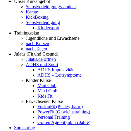
Unser Kursangebot
Selbstverteidigungsseminar
Karate
KickBoxing
Selbstverteidigung
Kindersport
Trainingsplan
Jugendliche und Erwachsene
nach Kursen
nach Tagen
Julatis (Fit und Gesund)
Julatis.de öffnen
ADHS und Sport
ADHS Impulsivität
ADHS – Leitsymptome
Kinder Kurse
Mini Club
Maxi Club
Kids Fit
Erwachsenen Kurse
FusionFit (Pilates, barre)
PowerFit (Gewichtstraining)
Personal Training
Golfen Age Fit (ab 55 Jahre)
Sponsoring