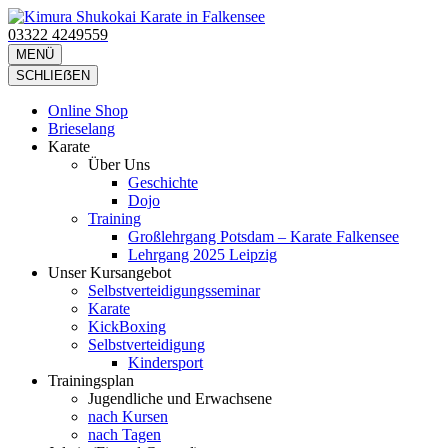
Zum
Inhalt
03322 4249559
Kimura Shukokai Karate in Falkensee
Wir bieten profesionelle Karatekurse für groß und klein an.
springen
MENÜ
(Eingabetaste
SCHLIEẞEN
drücken)
Online Shop
Brieselang
Karate
Über Uns
Geschichte
Dojo
Training
Großlehrgang Potsdam – Karate Falkensee
Lehrgang 2025 Leipzig
Unser Kursangebot
Selbstverteidigungsseminar
Karate
KickBoxing
Selbstverteidigung
Kindersport
Trainingsplan
Jugendliche und Erwachsene
nach Kursen
nach Tagen