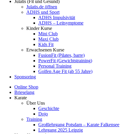
Julatis (Fit und Gesund)
Julatis.de öffnen
ADHS und Sport
ADHS Impulsivität
ADHS – Leitsymptome
Kinder Kurse
Mini Club
Maxi Club
Kids Fit
Erwachsenen Kurse
FusionFit (Pilates, barre)
PowerFit (Gewichtstraining)
Personal Training
Golfen Age Fit (ab 55 Jahre)
Sponsoring
Online Shop
Brieselang
Karate
Über Uns
Geschichte
Dojo
Training
Großlehrgang Potsdam – Karate Falkensee
Lehrgang 2025 Leipzig