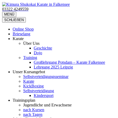
Zum
Inhalt
03322 4249559
Kimura Shukokai Karate in Falkensee
Wir bieten profesionelle Karatekurse für groß und klein an.
springen
MENÜ
(Eingabetaste
SCHLIEẞEN
drücken)
Online Shop
Brieselang
Karate
Über Uns
Geschichte
Dojo
Training
Großlehrgang Potsdam – Karate Falkensee
Lehrgang 2025 Leipzig
Unser Kursangebot
Selbstverteidigungsseminar
Karate
KickBoxing
Selbstverteidigung
Kindersport
Trainingsplan
Jugendliche und Erwachsene
nach Kursen
nach Tagen