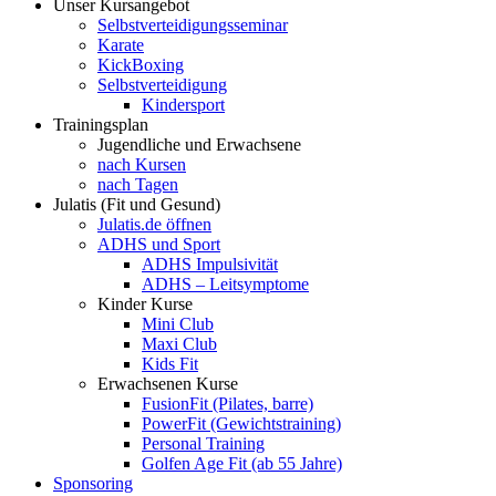
Unser Kursangebot
Selbstverteidigungsseminar
Karate
KickBoxing
Selbstverteidigung
Kindersport
Trainingsplan
Jugendliche und Erwachsene
nach Kursen
nach Tagen
Julatis (Fit und Gesund)
Julatis.de öffnen
ADHS und Sport
ADHS Impulsivität
ADHS – Leitsymptome
Kinder Kurse
Mini Club
Maxi Club
Kids Fit
Erwachsenen Kurse
FusionFit (Pilates, barre)
PowerFit (Gewichtstraining)
Personal Training
Golfen Age Fit (ab 55 Jahre)
Sponsoring