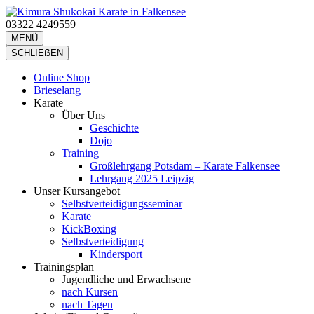
Zum
Inhalt
03322 4249559
Kimura Shukokai Karate in Falkensee
Wir bieten profesionelle Karatekurse für groß und klein an.
springen
MENÜ
(Eingabetaste
SCHLIEẞEN
drücken)
Online Shop
Brieselang
Karate
Über Uns
Geschichte
Dojo
Training
Großlehrgang Potsdam – Karate Falkensee
Lehrgang 2025 Leipzig
Unser Kursangebot
Selbstverteidigungsseminar
Karate
KickBoxing
Selbstverteidigung
Kindersport
Trainingsplan
Jugendliche und Erwachsene
nach Kursen
nach Tagen