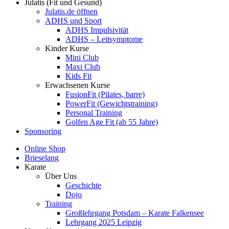
Julatis (Fit und Gesund)
Julatis.de öffnen
ADHS und Sport
ADHS Impulsivität
ADHS – Leitsymptome
Kinder Kurse
Mini Club
Maxi Club
Kids Fit
Erwachsenen Kurse
FusionFit (Pilates, barre)
PowerFit (Gewichtstraining)
Personal Training
Golfen Age Fit (ab 55 Jahre)
Sponsoring
Online Shop
Brieselang
Karate
Über Uns
Geschichte
Dojo
Training
Großlehrgang Potsdam – Karate Falkensee
Lehrgang 2025 Leipzig