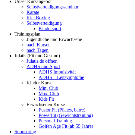
Unser Kursangebot
Selbstverteidigungsseminar
Karate
KickBoxing
Selbstverteidigung
Kindersport
Trainingsplan
Jugendliche und Erwachsene
nach Kursen
nach Tagen
Julatis (Fit und Gesund)
Julatis.de öffnen
ADHS und Sport
ADHS Impulsivität
ADHS – Leitsymptome
Kinder Kurse
Mini Club
Maxi Club
Kids Fit
Erwachsenen Kurse
FusionFit (Pilates, barre)
PowerFit (Gewichtstraining)
Personal Training
Golfen Age Fit (ab 55 Jahre)
Sponsoring