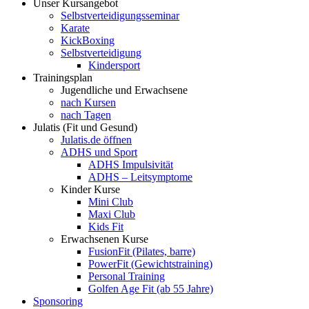
Unser Kursangebot
Selbstverteidigungsseminar
Karate
KickBoxing
Selbstverteidigung
Kindersport
Trainingsplan
Jugendliche und Erwachsene
nach Kursen
nach Tagen
Julatis (Fit und Gesund)
Julatis.de öffnen
ADHS und Sport
ADHS Impulsivität
ADHS – Leitsymptome
Kinder Kurse
Mini Club
Maxi Club
Kids Fit
Erwachsenen Kurse
FusionFit (Pilates, barre)
PowerFit (Gewichtstraining)
Personal Training
Golfen Age Fit (ab 55 Jahre)
Sponsoring