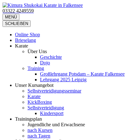
Zum
Inhalt
03322 4249559
Kimura Shukokai Karate in Falkensee
Wir bieten profesionelle Karatekurse für groß und klein an.
springen
MENÜ
(Eingabetaste
SCHLIEẞEN
drücken)
Online Shop
Brieselang
Karate
Über Uns
Geschichte
Dojo
Training
Großlehrgang Potsdam – Karate Falkensee
Lehrgang 2025 Leipzig
Unser Kursangebot
Selbstverteidigungsseminar
Karate
KickBoxing
Selbstverteidigung
Kindersport
Trainingsplan
Jugendliche und Erwachsene
nach Kursen
nach Tagen