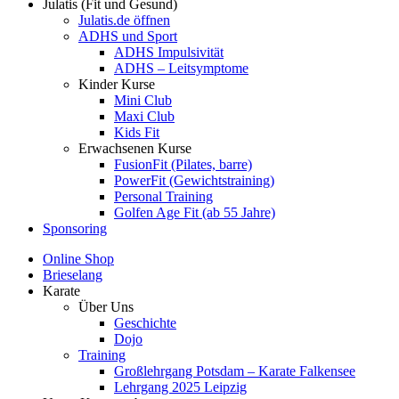
Julatis (Fit und Gesund)
Julatis.de öffnen
ADHS und Sport
ADHS Impulsivität
ADHS – Leitsymptome
Kinder Kurse
Mini Club
Maxi Club
Kids Fit
Erwachsenen Kurse
FusionFit (Pilates, barre)
PowerFit (Gewichtstraining)
Personal Training
Golfen Age Fit (ab 55 Jahre)
Sponsoring
Online Shop
Brieselang
Karate
Über Uns
Geschichte
Dojo
Training
Großlehrgang Potsdam – Karate Falkensee
Lehrgang 2025 Leipzig